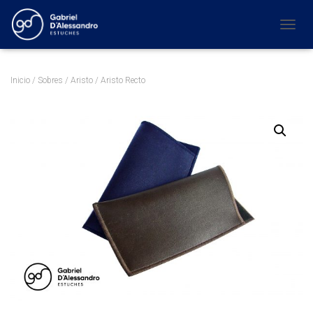
C
A
M
B
Inicio
/
Sobres
/
Aristo
/ Aristo Recto
I
A
R
M
O
D
O
D
E
N
A
V
E
G
A
C
I